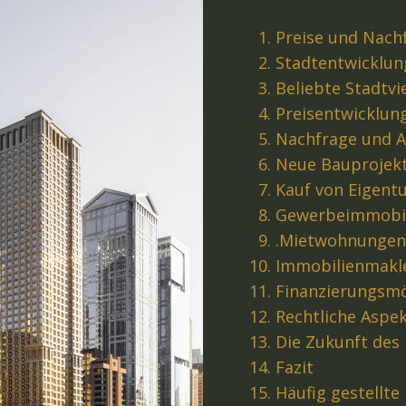
Preise und Nach
Stadtentwicklun
Beliebte Stadtvi
Preisentwicklun
Nachfrage und 
Neue Bauprojekt
Kauf von Eigen
Gewerbeimmobi
.
Mietwohnungen
Immobilienmakle
Finanzierungsmö
Rechtliche Aspe
Die Zukunft des
Fazit
Häufig gestellte