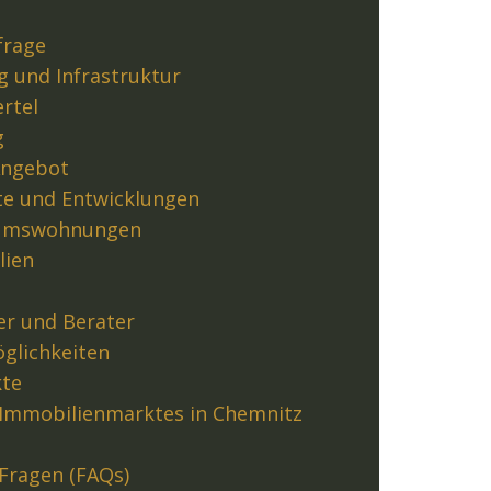
frage
g und Infrastruktur
ertel
g
Angebot
e und Entwicklungen
tumswohnungen
lien
r und Berater
glichkeiten
kte
 Immobilienmarktes in Chemnitz
 Fragen (FAQs)