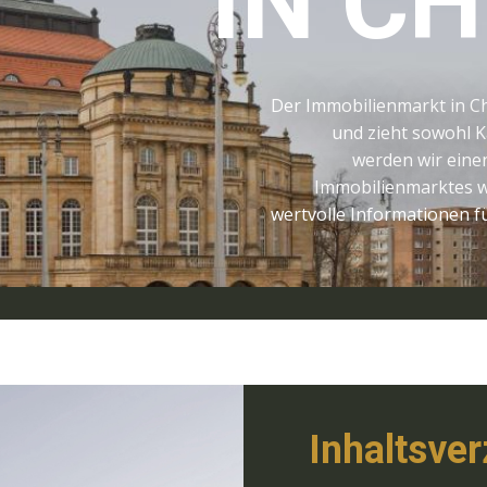
IN C
Der Immobilienmarkt in Ch
und zieht sowohl Kä
werden wir eine
Immobilienmarktes w
wertvolle Informationen für
Inhaltsver