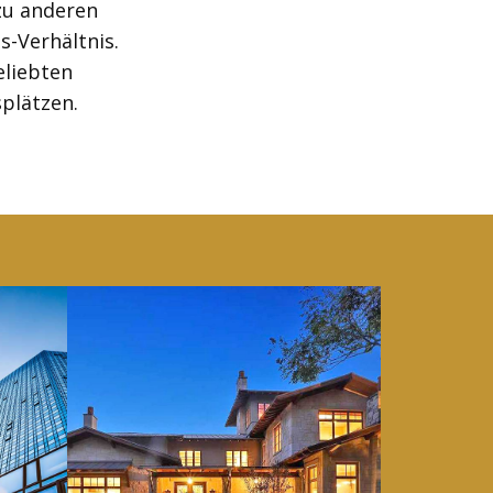
zu anderen
-Verhältnis.
eliebten
splätzen.