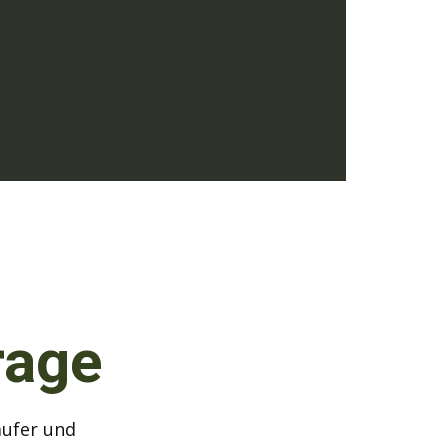
rage
äufer und